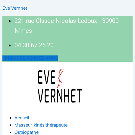
Eve Vernhet
221 rue Claude Nicolas Ledoux - 30900
Nîmes
04 30 67 25 20
PRENDRE RENDEZ-VOUS
Accueil
Masseur-kinésithérapeute
Ostéopathe