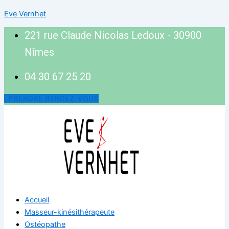
Eve Vernhet
221 rue Claude Nicolas Ledoux - 30900
Nîmes
04 30 67 25 20
PRENDRE RENDEZ-VOUS
Accueil
Masseur-kinésithérapeute
Ostéopathe